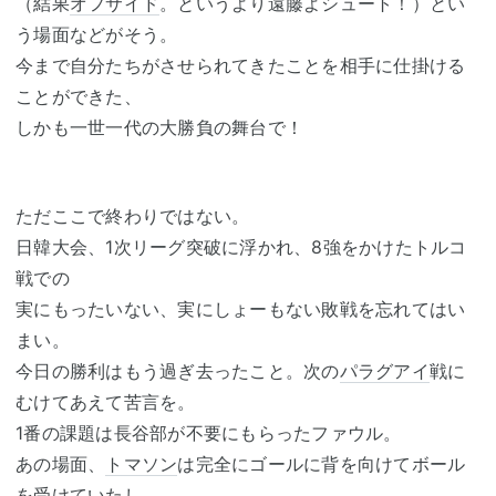
（結果
オフサイド
。というより遠藤よシュート！）とい
う場面などがそう。
今まで自分たちがさせられてきたことを相手に仕掛ける
ことができた、
しかも一世一代の大勝負の舞台で！
ただここで終わりではない。
日韓大会、1次リーグ突破に浮かれ、8強をかけたトルコ
戦での
実にもったいない、実にしょーもない敗戦を忘れてはい
まい。
今日の勝利はもう過ぎ去ったこと。次の
パラグアイ
戦に
むけてあえて苦言を。
1番の課題は長谷部が不要にもらったファウル。
あの場面、
トマソン
は完全にゴールに背を向けてボール
を受けていたし、