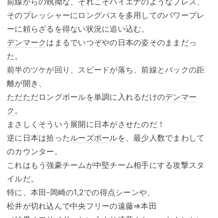
前線からの執拗な、それこそハイエナのようなプレス、
そのプレッシャーにロングパスを多用してのパワープレ
ーに頼らざるを得ない状況に追い込む。
デンマーク
はまるでいつぞやの日本の姿そのままだっ
た。
前半のツケが回り、スピードが落ち、前線とバックの距
離が開き、
ただただロングボールを単調に入れるだけの
デンマー
ク
。
まさしくそういう展開に日本がさせたのだ！
逆に日本は拾った
ルーズボール
を、最少人数でまわして
のカウンター。
これはもう強豪チームが中堅チーム相手にする攻撃スタ
イルだ。
特に、本田-岡崎の1,2での得点シーンや、
松井が切れ込んで中央フリーの遠藤⇒本田