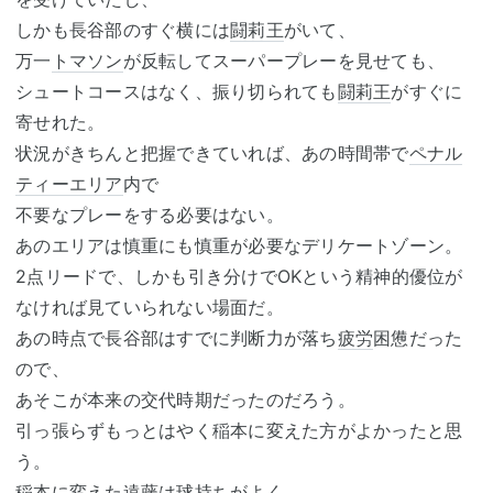
しかも長谷部のすぐ横には
闘莉王
がいて、
万一
トマソン
が反転してスーパープレーを見せても、
シュートコースはなく、振り切られても
闘莉王
がすぐに
寄せれた。
状況がきちんと把握できていれば、あの時間帯で
ペナル
ティーエリア
内で
不要なプレーをする必要はない。
あのエリアは慎重にも慎重が必要なデリケートゾーン。
2点リードで、しかも引き分けでOKという精神的優位が
なければ見ていられない場面だ。
あの時点で長谷部はすでに判断力が落ち
疲労
困憊だった
ので、
あそこが本来の交代時期だったのだろう。
引っ張らずもっとはやく稲本に変えた方がよかったと思
う。
稲本に変えた遠藤は球持ちがよく、