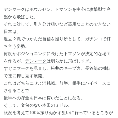
デンマーク
は
ポウルセン
、
トマソン
を中心に攻撃型で序
盤から飛ばした。
それに対して、引き分け狙いなど器用なことのできない
日本は、
過去２戦でつかんだ自信を拠り所として、ガチンコで打
ち合う姿勢。
何度かポジショニングに長けた
トマソン
が決定的な場面
を作るが、
デンマーク
は明らかに飛ばしすぎ。
すぐにマークを見直し、松井のキープ力、長谷部の機転
で逆に押し返す展開。
これはどちらにせよ消耗戦。前半、相手にハイペースに
させることで
後半への貯金を日本は稼いだことになる。
そして、文句のない本田のミドル。
状況を考えて100%振りぬかず狙いに行っているところが