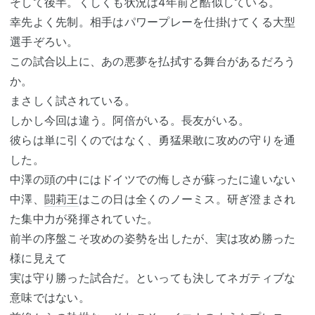
そして後半。くしくも状況は4年前と酷似している。
幸先よく先制。相手はパワープレーを仕掛けてくる大型
選手ぞろい。
この試合以上に、あの悪夢を払拭する舞台があるだろう
か。
まさしく試されている。
しかし今回は違う。阿倍がいる。長友がいる。
彼らは単に引くのではなく、勇猛果敢に攻めの守りを通
した。
中澤の頭の中にはドイツでの悔しさが蘇ったに違いない
中澤、
闘莉王
はこの日は全くのノーミス。研ぎ澄まされ
た集中力が発揮されていた。
前半の序盤こそ攻めの姿勢を出したが、実は攻め勝った
様に見えて
実は守り勝った試合だ。といっても決してネガティブな
意味ではない。