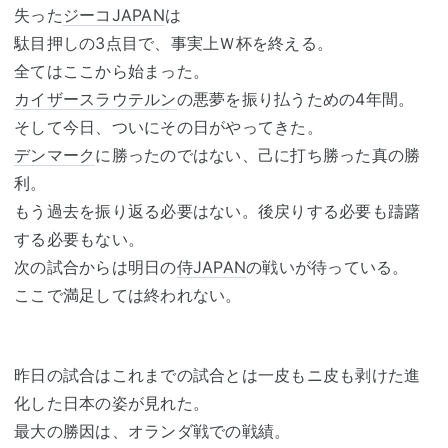
失った
ジーコJAPAN
は
駄目押しの3点目で、事実上Ｗ杯を終える。
全てはここから始まった。
カイザースラウテルン
の悪夢を振り払うための4年間。
そして今日、ついにその日がやってきた。
デンマーク
に勝ったのではない、己に打ち勝った真の勝
利。
もう過去を振り返る必要はない。後戻りする必要も躊躇
する必要もない。
次の試合からは明日の
侍JAPAN
の戦いが待っている。
ここで満足しては終われない。
昨日の試合はこれまでの試合とは一皮もニ皮も剥けた進
化した日本の姿が見れた。
最大の勝因は、オランダ戦での戦績。