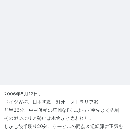
2006年6月12日。
ドイツＷ杯、日本初戦。対オーストラリア戦。
前半26分、
中村俊輔
の華麗なFKによって幸先よく先制。
その戦いぶりと勢いは本物かと思われた。
しかし後半残り20分、ケー
ヒル
の同点＆逆転弾に正気を