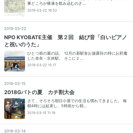
事どころか唾液を飲み込むのさ…
2019-03-22 16:52
2019
-
03
-
22
NPO KYOBATE主催 第２回 結び音「白いピアノ
と祝いのうた」
ひとつ前の週の話。 12月の新駅舎お披露目の時にお邪魔
した奈良・京終駅。 そこに２…
2019-03-22 15:17
2019
-
03
-
15
2018Gパトの夏 カチ割大会
さて、そろそろ朝日小屋での生活も慣れてきました。 毎
朝4時には起床し、5時前から朝…
2019-03-15 11:19
2019
-
03
-
14