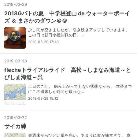
2019
-
03
-
29
2018Gパトの夏 中学校登山 de ウォーターボーイ
ズ ＆ まさかのダウン＠＠
少し間が空きましたが、引き続きアップしていきます。
この日は朝日小屋決戦の日。 …
2019-03-29 17:49
2019
-
03
-
28
flecheトライアルライド 高松～しまなみ海道～と
びしま海道～呉
土日のこと。 病み上がってもない状態ながら、 本番まで
にこの週末しか時間が取れな…
2019-03-28 15:12
2019
-
03
-
22
サイカ練
先週末からひどい風を患い、あまりに喉が痛すぎて、 食