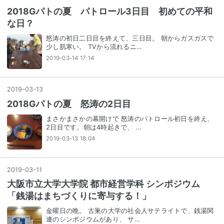
2018Gパトの夏 パトロール3日目 初めての平和
な日？
怒涛の初日二日目を終えて、三日目。 朝からガスガスで
少し肌寒い。 TVから流れるニ…
2019-03-14 17:14
2019
-
03
-
13
2018Gパトの夏 怒涛の2日目
まさかまさかの幕開けで 怒涛のパトロール初日を終え、
2日目です。朝は4時起きで、 …
2019-03-13 18:04
2019
-
03
-
11
大阪市立大学大学院 都市経営学科 シンポジウム
「銭湯はまちづくりに寄与する！」
金曜日の晩。 古巣の大学の社会人サテライトで、銭湯関
連のシンポジウムがあり、 サ…