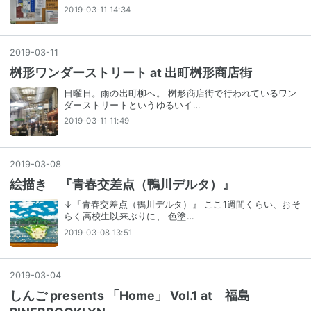
2019-03-11 14:34
2019
-
03
-
11
桝形ワンダーストリート at 出町桝形商店街
日曜日。雨の出町柳へ。 桝形商店街で行われているワン
ダーストリートというゆるいイ…
2019-03-11 11:49
2019
-
03
-
08
絵描き 『青春交差点（鴨川デルタ）』
↓『青春交差点（鴨川デルタ）』 ここ1週間くらい、おそ
らく高校生以来ぶりに、 色塗…
2019-03-08 13:51
2019
-
03
-
04
しんご presents 「Home」 Vol.1 at 福島